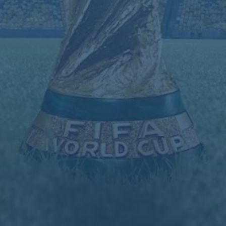
世界杯博彩平台：借助专家策略实
8-03T06:00:12+08:00
世界杯博彩平台与策略化盈利思维 每逢世界杯开
博彩平台的活跃度也急剧上升 对很多人来说 这
1
2
3