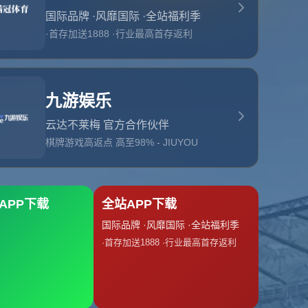
顶级赛事中，90分钟内的每一次攻防转换都牵动着全球无数球
逐渐成为许多人参与赛事的主要方式。相比赛前投注，滚球
杯，除了激情四射的比赛本身，各类与比赛同步进行的“滚球玩
，世界杯滚球更强调读懂比赛进程、临场应变与节奏把握，一
理 每逢世界杯，除了球迷的欢呼与熬夜看球，“怎么买一注”
大神方案”，到私聊中转发的“稳赚投注技巧”，似乎人
数球迷从看球“吃瓜群众”，变成研究盘口、琢磨赔率的“临时
激，但在激情背后，如果缺乏系统的策略和风险意识，就很
台如何辨别真伪