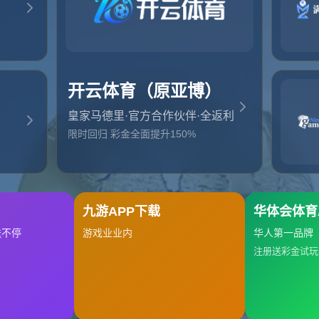
世界杯滚球技巧最佳策略揭秘
8-08T06:00:10+08:00
世界杯滚球技巧最佳策略揭秘 在世界杯这样的
迷的情绪。而在实时变化的赛场节奏之下，滚球
更
全面解析世界杯滚球策略
8-07T06:00:11+08:00
全面解析世界杯滚球策略的核心思路 每逢世界
法”也成为许多球迷热议的焦点。相比赛前投注
世界杯投注技巧靠谱吗
8-07T06:00:10+08:00
世界杯投注技巧靠谱吗 深度拆解背后的概率与心
几乎成了很多人绕不开的话题。从社交平台上的“
世界杯足球赛在线投注全攻略
8-06T06:00:10+08:00
世界杯足球赛在线投注全攻略 每到世界杯年，无
分析师”。在线投注平台让观赛体验更加紧张刺
世界杯投注入口解析：国际认证平
8-05T06:00:13+08:00