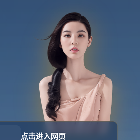
产品展示
新闻资讯
联系开云体育