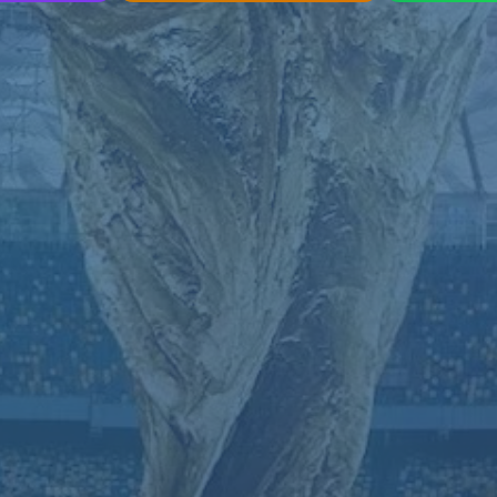
世界杯投注入口解析 国际认证平台如何辨别真伪
注入口就会在网络上铺天盖地出现 对于普通玩家
世界杯数据统计技巧
8-05T06:00:13+08:00
世界杯数据统计技巧 从观赛到实战的隐秘“战术
板” 这块战术板上不仅有教练的布阵思路 更有
2026美加墨世界杯小组赛积分在哪
8-04T06:00:11+08:00
2026美加墨世界杯小组赛积分查询全攻略 当2
迷最关心的，除了谁能捧起大力神杯，还有一个
2026美加墨世界杯胜负预测几点开
8-04T06:00:10+08:00
前言 透过“几点开始”读懂2026美加墨世界杯的
始”时，表面上是在关心开球时间表、什么时候
记者：皇马小将胡安-马丁内斯接
8-03T06:00:12+08:00
逆风成长的代价 皇马小将胡安马丁内斯的膝伤
一名小将都梦想着有朝一日踏上伯纳乌 在灯光与