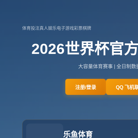
您当前的
新闻资讯