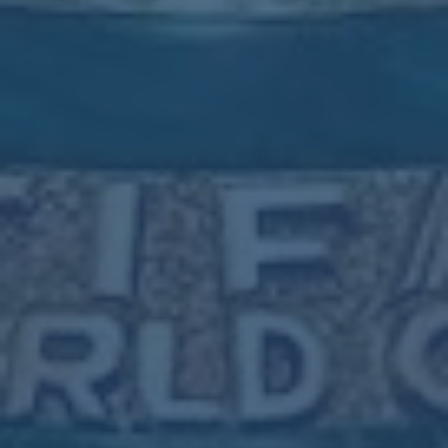
置状态下滑 或者对手抓住关键弱点 钝刀切肉式的比赛
就容易出现
从这场球看 那不勒斯并非全盘崩坏 他们的整体站位 压
迫意愿和进攻思路依旧清晰 但在关键时刻缺乏一种“强
队必须有的冷血” 小麦破门无效之后 他们没有在随后十
几分钟内立刻掀起更高强度的压迫节奏 反而进入一种略
显温吞的轮番传导 这才给了帕尔马调整和喘息的空间
对于一支志在保持欧冠竞争力的球队来说 真正需要反思
的并不是这场0比0本身 而是如何在被判罚打击和对手顽
强防守之下 仍然持续制造高质量机会 这关乎战术备选
方案 也考验替补席的深度和教练临场变阵的果断度
从这场0比0我们学到什么