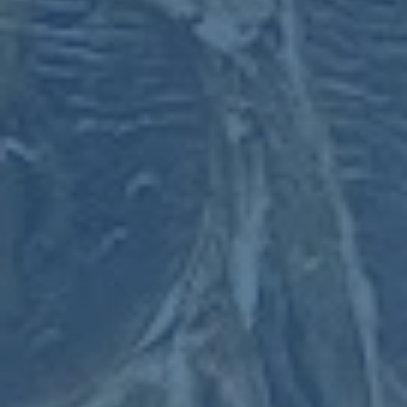
但“霍伊伦造险”而非“霍伊伦破门”这个表述 本身也说明