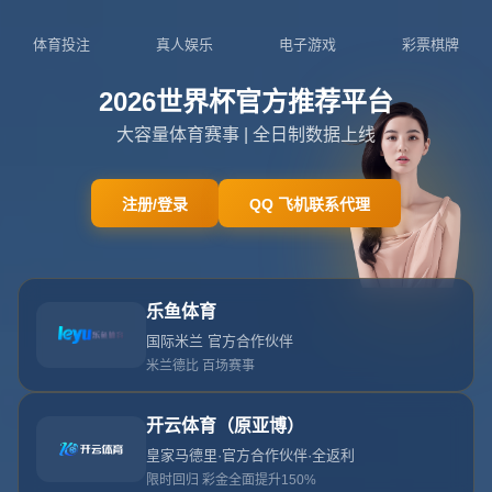
世界杯排名高清
发布时间：2026-08-09T06:00:10+08:00