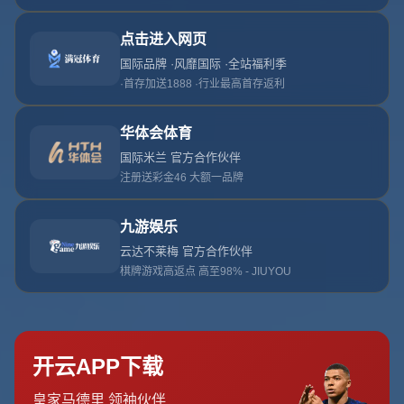
世界杯排名高清数据背后隐藏的竞争与魅力
在每一次世界杯临近或进行期间 球迷最关心的除了赛场
上的进球瞬间 就是各支球队实时变化的排名情况 而当
下人们习惯用一个形象的说法 来概括这种清晰直观的呈
现方式 那就是世界杯排名高清 这并非单纯指屏幕分辨
率的高低 而是强调信息展示的清晰度 完整度 与可视化
效果 将复杂的积分 进球数 净胜球 以及历史战绩通过图
表和数据面板一目了然地呈现出来 让普通观众也能像专
业分析师一样读懂比赛背后的走势与格局
深入理解世界杯排名高清的真正含义