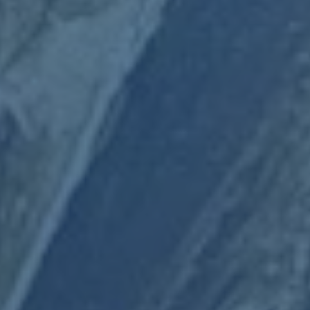
在早期的世界杯转播中 观众获取排名信息的方式相对单
一 多数情况下只能在赛后或中场休息时看到简略积分榜
表格中仅有球队名称和积分 有时候连净胜球和进球数都
不会完整呈现 在这样的信息环境下 球迷讨论出线形势
时容易依赖记忆或片段报道 产生误差 而随着数字媒体
的发展 和移动端设备普及 高清排名逐渐成为标配 很多
平台针对世界杯推出专题页面 既适配高清大屏 也兼容
手机和平板 将实时积分 进球回放 数据统计和预测模型
整合在一起 形成一个完整的信息生态
以某届世界杯小组赛的末轮为例 当时两个小组同时开球
多场比赛将直接决定淘汰赛对阵形势 高清排名系统的优
势在此刻体现得尤为明显 观众一边看直播 一边打开数
据面板 随着一方进球 积分榜即时刷新 显示出如果比分