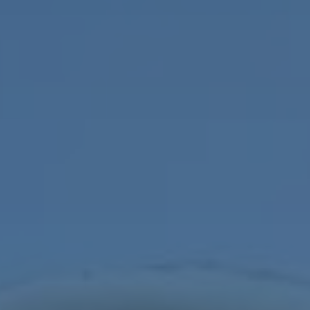
队在三轮小组赛中的积分变化 如果仅用文字描述 很容
易让人混淆 但通过高清排名面板 将胜平负 积分 净胜球
交锋关系和出线概率整合在同一屏幕 观众只需要几秒就
能理解 谁形势占优 谁濒临出局 谁还握有一线生机
这种高清排名的价值 在淘汰赛阶段同样突出 尽管淘汰
赛阶段没有传统意义上的积分榜 但对阵路径 球队世界
排名 历届成绩以及实时统计可以以高清图表叠加 展现
出每条晋级路线的难度 例如在2018年世界杯 许多平台
就通过清晰的对阵树图 告诉观众哪些传统豪门扎堆在同
一半区 哪些球队潜在晋级路线相对平坦 这类信息与其
说是娱乐 不如说是对整个赛事结构的一种视觉解码
数据结构如何影响世界杯排名的呈现