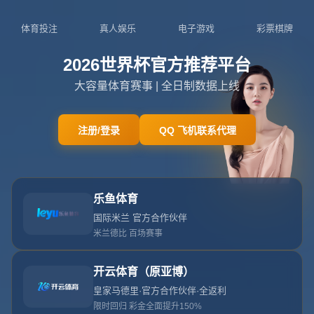
世界杯盘口分析靠谱吗
发布时间：2026-08-05T06:00:13+08:00