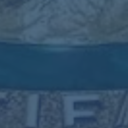
若从实用角度出发，盘口分析不是不能看 而是要知道怎
么用。它可以作为判断市场情绪与资金方向的一面镜
子，帮助你理解大众对某场比赛的普遍看法及其变化；
它可以作为补充信息，与技战术分析 球员状态 赛程体