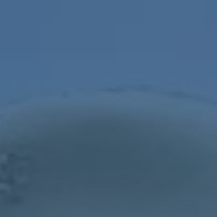
大量错误判断，加深了“盘口很准”的主观印象。再加上
世界杯本身关注度极高，信息爆炸，真假消息混杂，很
多自媒体会用“盘口大变盘 暗藏玄机”之类的标题吸引阅
读，制造一种“只要看盘口就能洞察一切”的错觉。实际
上，盘口变化往往只是在回应资金流向，并非每一次波
动都蕴含“黑幕”或“内幕消息”，情绪放大会让盘口被神
话。
数据层面看 靠谱建立在样本和方法之上
如果从严谨的角度谈“世界杯盘口分析靠谱吗”，必须区
分专业量化分析与经验拍脑袋解读。前者通常会采集大
量历史盘口 数据和比赛结果，构建统计模型或机器学习
模型，验证不同盘口类型在长期样本上的盈利与回报
率。结果往往显示，主流公司给出的初盘在概率校准方