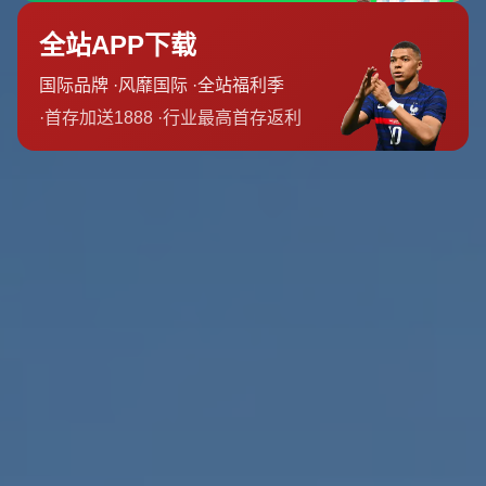
这意味着，盘口反映的是一种概率分布而不是确定性判
断。比如某场比赛，盘口从平手变为主队让半球，有人
会简单解读为“庄家看好主队”，但更准确的说法是：资
金开始偏向主队 市场预期发生了变化，庄家需要通过调
整盘口和水位来控制风险。如果把盘口当作“结果剧
透”，自然会觉得时准时不准；若当成一种概率参考工
具，再结合自身分析，就能看清它的边界与价值。
盘口分析为何吸引人 心理偏差的放大镜
盘口分析之所以让很多球迷着迷，很大程度源自人类对
“可控性”和“确定答案”的渴望。面对复杂而随机性极强
的足球比赛，人们倾向于寻找一种看似掌握内幕的解释
框架，而盘口正好提供了这样一个载体。更关键的是，
确认偏误会让人只记得自己“跟对盘口”的时刻，却忽略