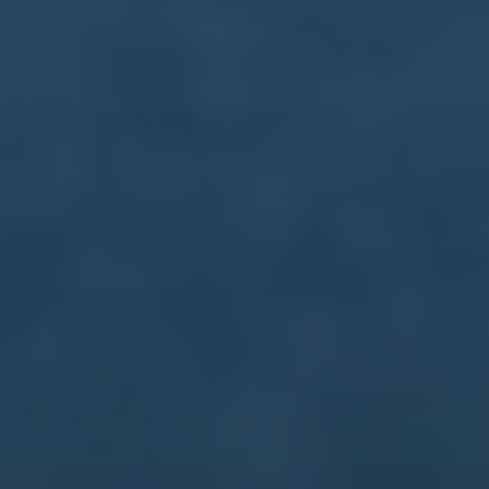
上具有一定参考价值；在短期 高波动的世界杯环境中，
它能提供的只是略高于直觉判断的一点优势，并且这点
优势往往会被情绪 冲动和资金管理不善所侵蚀。真正成
熟的态度是 一方面承认庄家定盘背后有庞大的数据与专
业团队，不低估其严谨性 另一方面也清醒地看到盘口无
法预知伤病 红牌 临场发挥等随机变量，不神化其作
用。当你把世界杯盘口看成是概率语言而不是结果剧
本，就会明白盘口分析并非玄学，也不是通往“稳赢”的
捷径，而是在不确定世界中理解信息差与人性博弈的一
扇窗。
【开云体育】官方顶级竞技大厅，获取最新盘口赔率与
极速在线体验，大额无忧提款，请认准正版授权。