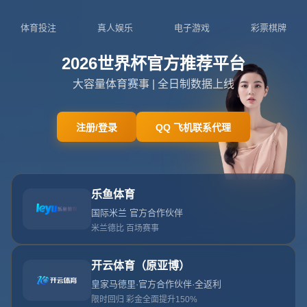
皇家馬德里 對 艾美利亞
发布时间：2026-08-08T06:00:10+08:00