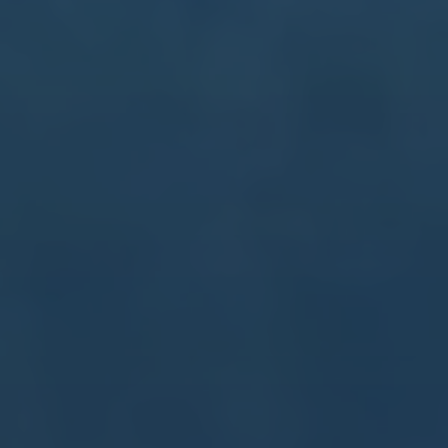
极速在线体验，大额无忧提款，请认准正版授权。
上一篇：世界杯盘口分析靠谱吗
下一篇：世界杯投注资金与风险的科学管理
024-9648782
传真：024-9648782
客服QQ：149085786 邮箱：admin@zh-p-
kaiyunsports.com
地址：江西省新余市分宜县分宜县芳山林场
Copyright 2024
开云·体育（kaiyun）官方网站-
KAIYUN SPORT
All Rights by
开云体育