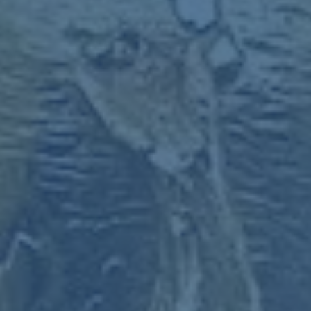
艾美利亞也並非毫無反擊之力。當皇家馬德里壓上過深
時，他們的中後場身後往往會出現大片空間，這為艾美
利亞速度型前鋒或具備持球推進能力的前腰提供了廣闊
舞台。一旦在中場完成斷球，一腳向前的直塞就能迅速
轉換攻守，迫使皇家馬德里後衛在高速退防中做出決
策。在這樣的場景裡，即便艾美利亞整場比賽只有寥寥
幾次機會，只要把握住其中一兩次，就有可能改變比賽
走向。對於實力相對較弱的球隊來說，這種以高效率反
擊對抗高頻率進攻的模式，成為他們在強隊身上謀求積
分的關鍵。
案例分析能更清楚展示這種對抗模式。一場典型的「皇
家馬德里 對 艾美利亞」比賽中，上半場往往是皇家馬
德里佔據絕對主動。他們從一開始就壓上，試圖透過早